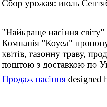
Сбор урожая: июль Сентя
"Найкраще насіння світу"
Компанія "Коуел" пропону
квітів, газонну траву, про
поштою з доставкою по У
Продаж насіння
designed 