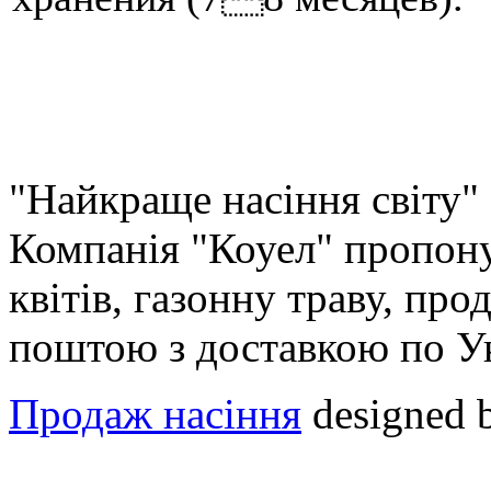
"Найкраще насіння світу"
Компанія "Коуел" пропону
квітів, газонну траву, про
поштою з доставкою по У
Продаж насіння
designed 